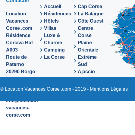
Contacter
Accueil
Cap Corse
Location
Résidences
La Balagne
Vacances
Hôtels
Côte Ouest
Corse .com
Villas
Centre
Résidence
Luxe &
Corse
Corciva Bat
Charme
Plaine
A003
Camping
Orientale
Route de
La Corse
Extrême
Paterno
Sud
20290 Borgo
Ajaccio
Tel. 06 89 36 72
Valinco
48
Sartene
© Location Vacances Corse .com - 2019 -
Mentions Légales
Email:
info@location-
vacances-
corse.com