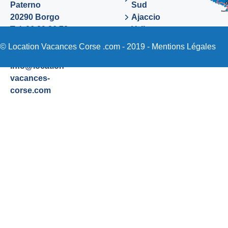
Paterno
Sud
20290 Borgo
Ajaccio
Tel. 06 89 36 72
Valinco
48
Sartene
© Location Vacances Corse .com - 2019 -
Mentions Légales
Email:
info@location-
vacances-
corse.com