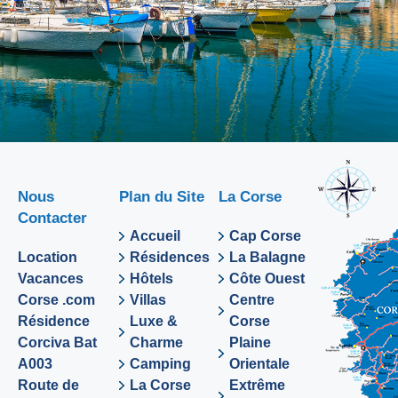
Nous
Plan du Site
La Corse
Contacter
Accueil
Cap Corse
Location
Résidences
La Balagne
Vacances
Hôtels
Côte Ouest
Corse .com
Villas
Centre
Résidence
Luxe &
Corse
Corciva Bat
Charme
Plaine
A003
Camping
Orientale
Route de
La Corse
Extrême