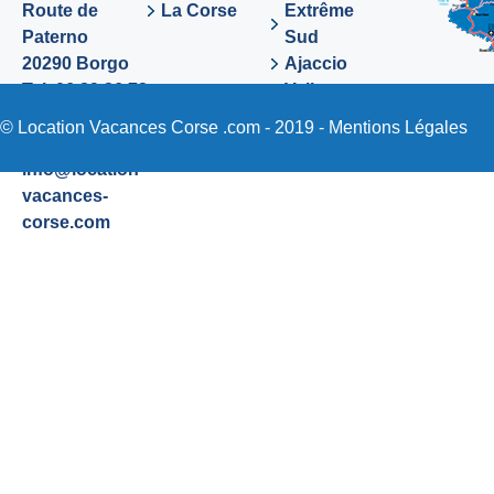
Route de
La Corse
Extrême
Paterno
Sud
20290 Borgo
Ajaccio
Tel. 06 89 36 72
Valinco
48
Sartene
© Location Vacances Corse .com - 2019 -
Mentions Légales
Email:
info@location-
vacances-
corse.com