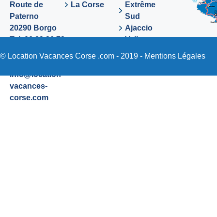
Route de
La Corse
Extrême
Paterno
Sud
20290 Borgo
Ajaccio
Tel. 06 89 36 72
Valinco
48
Sartene
© Location Vacances Corse .com - 2019 -
Mentions Légales
Email:
info@location-
vacances-
corse.com