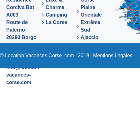
Corciva Bat
Charme
Plaine
A003
Camping
Orientale
Route de
La Corse
Extrême
Paterno
Sud
20290 Borgo
Ajaccio
Tel. 06 89 36 72
Valinco
48
Sartene
© Location Vacances Corse .com - 2019 -
Mentions Légales
Email:
info@location-
vacances-
corse.com