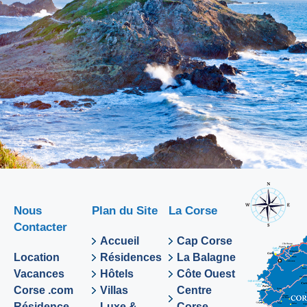
Nous
Plan du Site
La Corse
Contacter
Accueil
Cap Corse
Location
Résidences
La Balagne
Vacances
Hôtels
Côte Ouest
Corse .com
Villas
Centre
Résidence
Luxe &
Corse