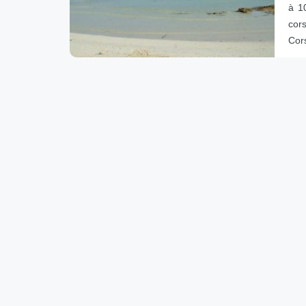
à 1
cor
Cor