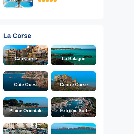
La Corse
Cap Corse
La Balagne
Côte Ouest
Centre Corse
Plaine Orientale
Extrême Sud