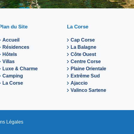
Plan du Site
La Corse
Accueil
Cap Corse
Résidences
La Balagne
Hôtels
Côte Ouest
Villas
Centre Corse
Luxe & Charme
Plaine Orientale
Camping
Extrême Sud
La Corse
Ajaccio
Valinco Sartene
ns Légales