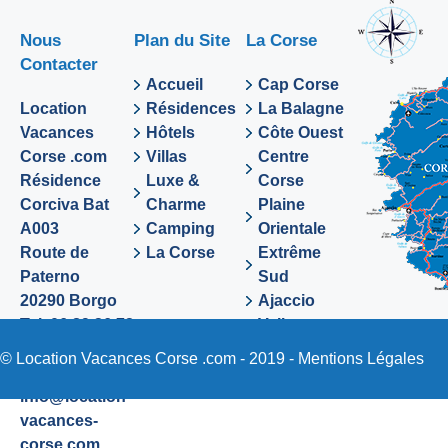
Nous
Plan du Site
La Corse
Contacter
Accueil
Cap Corse
Location
Résidences
La Balagne
Vacances
Hôtels
Côte Ouest
Corse .com
Villas
Centre
Résidence
Luxe &
Corse
Corciva Bat
Charme
Plaine
A003
Camping
Orientale
Route de
La Corse
Extrême
Paterno
Sud
20290 Borgo
Ajaccio
Tel. 06 89 36 72
Valinco
48
Sartene
© Location Vacances Corse .com - 2019 -
Mentions Légales
Email:
info@location-
vacances-
corse.com