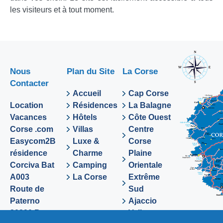
les visiteurs et à tout moment.
Nous
Plan du Site
La Corse
Contacter
Accueil
Cap Corse
Location
Résidences
La Balagne
Vacances
Hôtels
Côte Ouest
Corse .com
Villas
Centre
Easycom2B
Luxe &
Corse
résidence
Charme
Plaine
Corciva Bat
Camping
Orientale
A003
La Corse
Extrême
Route de
Sud
Paterno
Ajaccio
20290 Borgo
Valinco