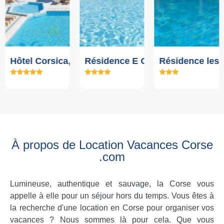
 Calvi
Résidence E Caselle, Saint Florent
Résidence les Lauriers Roses, C
Locations San
Lumio/Calvi
À propos de Location Vacances Corse
.com
Lumineuse, authentique et sauvage, la Corse vous
appelle à elle pour un séjour hors du temps. Vous êtes à
la recherche d'une location en Corse pour organiser vos
vacances ? Nous sommes là pour cela. Que vous