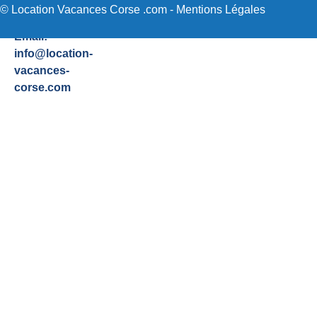
Tel. 06 89 36 72
Sartene
© Location Vacances Corse .com -
Mentions Légales
48
Email:
info@location-
vacances-
corse.com