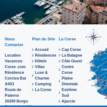
Nous
Plan du Site
La Corse
Contacter
Accueil
Cap Corse
Location
Résidences
La Balagne
Vacances
Hôtels
Côte Ouest
Corse .com
Villas
Centre
Résidence
Luxe &
Corse
Corciva Bat
Charme
Plaine
A003
Camping
Orientale
Route de
La Corse
Extrême
Paterno
Sud
20290 Borgo
Ajaccio
Tel. 06 89 36 72
Valinco