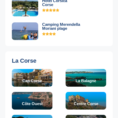
Hotel Corsica
Corse
Camping Merendella
Moriani plage
La Corse
Cap Corse
La Balagne
Côte Ouest
Centre Corse