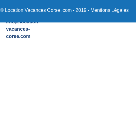
48
Sartene
© Location Vacances Corse .com - 2019 -
Mentions Légales
Email:
info@location-
vacances-
corse.com