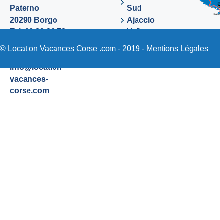
Paterno
Sud
20290 Borgo
Ajaccio
Tel. 06 89 36 72
Valinco
48
Sartene
© Location Vacances Corse .com - 2019 -
Mentions Légales
Email:
info@location-
vacances-
corse.com