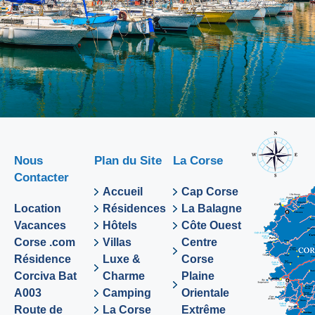
Nous
Plan du Site
La Corse
Contacter
Accueil
Cap Corse
Location
Résidences
La Balagne
Vacances
Hôtels
Côte Ouest
Corse .com
Villas
Centre
Résidence
Luxe &
Corse
Corciva Bat
Charme
Plaine
A003
Camping
Orientale
Route de
La Corse
Extrême