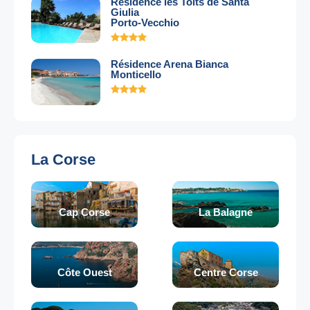
Résidence les Toits de Santa
Giulia
Porto-Vecchio
Résidence Arena Bianca
Monticello
La Corse
Cap Corse
La Balagne
Côte Ouest
Centre Corse