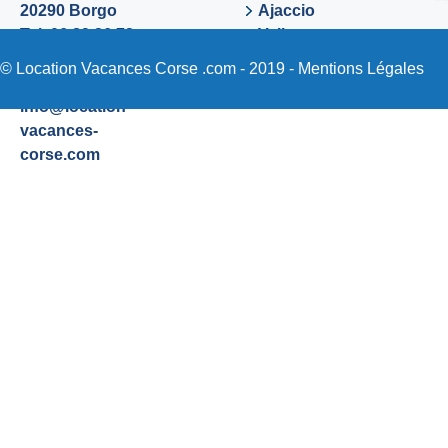
20290 Borgo
Ajaccio
Tel. 06 89 36 72
Valinco
48
Sartene
© Location Vacances Corse .com - 2019 -
Mentions Légales
Email:
info@location-
vacances-
corse.com