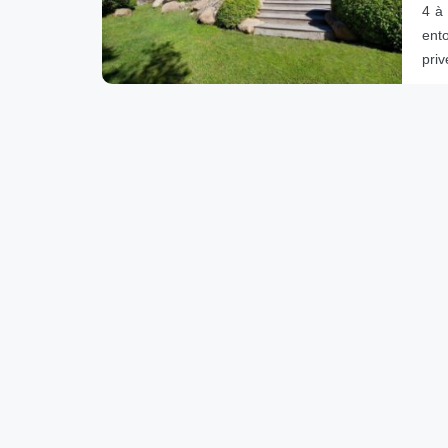
4 à 
ent
priv