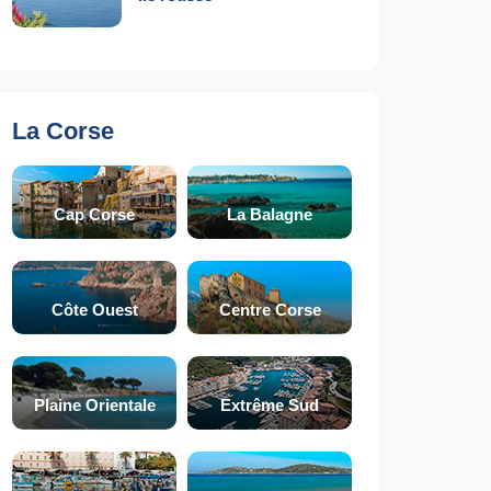
La Corse
Cap Corse
La Balagne
Côte Ouest
Centre Corse
Plaine Orientale
Extrême Sud