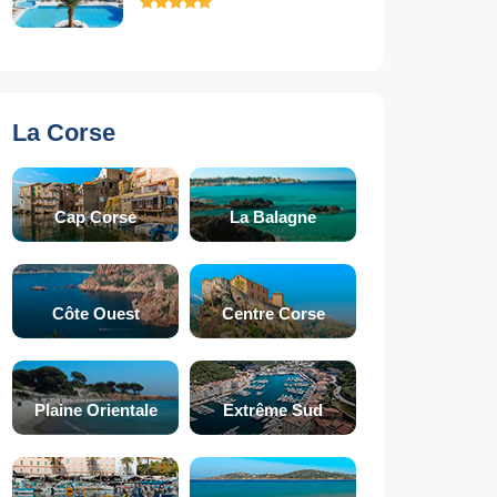
La Corse
Cap Corse
La Balagne
Côte Ouest
Centre Corse
Plaine Orientale
Extrême Sud