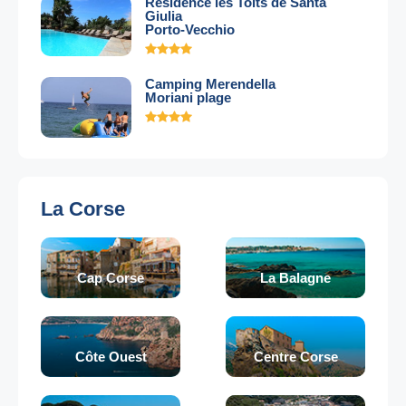
Résidence les Toits de Santa
Giulia
Porto-Vecchio
Camping Merendella
Moriani plage
La Corse
Cap Corse
La Balagne
Côte Ouest
Centre Corse