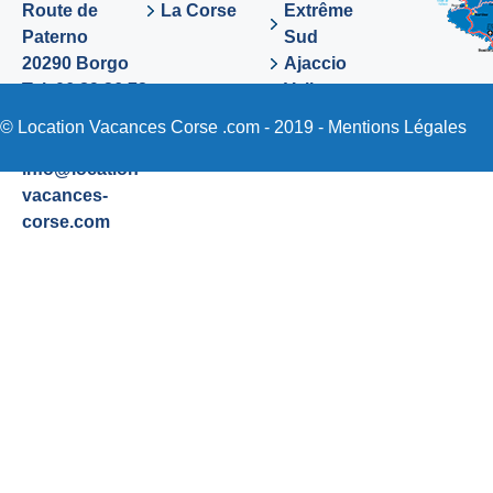
Route de
La Corse
Extrême
Paterno
Sud
20290 Borgo
Ajaccio
Tel. 06 89 36 72
Valinco
48
Sartene
© Location Vacances Corse .com - 2019 -
Mentions Légales
Email:
info@location-
vacances-
corse.com