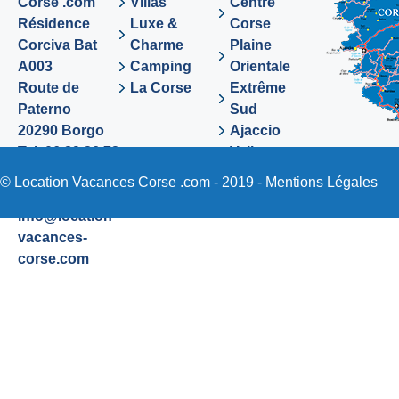
Corse .com
Villas
Centre
Résidence
Luxe &
Corse
Corciva Bat
Charme
Plaine
A003
Camping
Orientale
Route de
La Corse
Extrême
Paterno
Sud
20290 Borgo
Ajaccio
Tel. 06 89 36 72
Valinco
48
Sartene
© Location Vacances Corse .com - 2019 -
Mentions Légales
Email:
info@location-
vacances-
corse.com