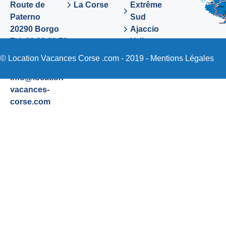
Route de
La Corse
Extrême
Paterno
Sud
20290 Borgo
Ajaccio
Tel. 06 89 36 72
Valinco
48
Sartene
© Location Vacances Corse .com - 2019 -
Mentions Légales
Email:
info@location-
vacances-
corse.com