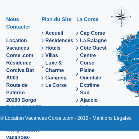
Nous
Plan du Site
La Corse
Contacter
Accueil
Cap Corse
Location
Résidences
La Balagne
Vacances
Hôtels
Côte Ouest
Corse .com
Villas
Centre
Résidence
Luxe &
Corse
Corciva Bat
Charme
Plaine
A003
Camping
Orientale
Route de
La Corse
Extrême
Paterno
Sud
20290 Borgo
Ajaccio
Tel. 06 89 36 72
Valinco
48
Sartene
© Location Vacances Corse .com - 2019 -
Mentions Légales
Email:
info@location-
vacances-