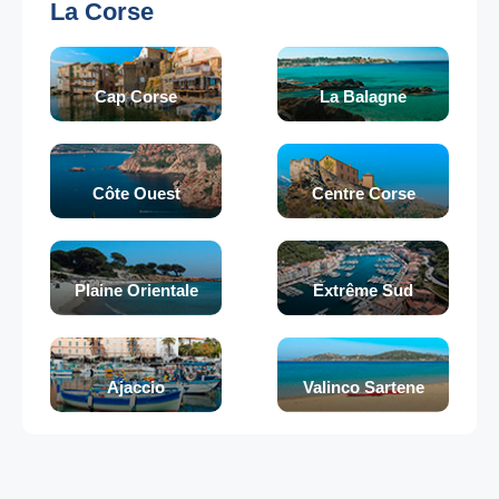
La Corse
Cap Corse
La Balagne
Côte Ouest
Centre Corse
Plaine Orientale
Extrême Sud
Ajaccio
Valinco Sartene