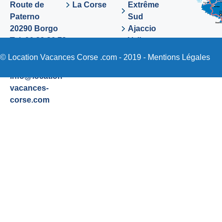
Route de
La Corse
Extrême
Paterno
Sud
20290 Borgo
Ajaccio
Tel. 06 89 36 72
Valinco
48
Sartene
© Location Vacances Corse .com - 2019 -
Mentions Légales
Email:
info@location-
vacances-
corse.com