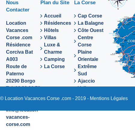
Nous
Plan du Site
La Corse
Contacter
Accueil
Cap Corse
Location
Résidences
La Balagne
Vacances
Hôtels
Côte Ouest
Corse .com
Villas
Centre
Résidence
Luxe &
Corse
Corciva Bat
Charme
Plaine
A003
Camping
Orientale
Route de
La Corse
Extrême
Paterno
Sud
20290 Borgo
Ajaccio
Tel. 06 89 36 72
Valinco
48
Sartene
© Location Vacances Corse .com - 2019 -
Mentions Légales
Email:
info@location-
vacances-
corse.com