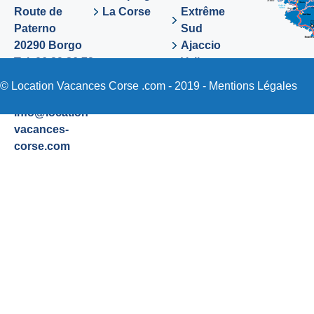
Route de
La Corse
Extrême
Paterno
Sud
20290 Borgo
Ajaccio
Tel. 06 89 36 72
Valinco
48
Sartene
© Location Vacances Corse .com - 2019 -
Mentions Légales
Email:
info@location-
vacances-
corse.com