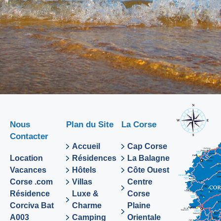
Nous
Plan du Site
La Corse
Contacter
Accueil
Cap Corse
Location
Résidences
La Balagne
Vacances
Hôtels
Côte Ouest
Corse .com
Villas
Centre
Résidence
Luxe &
Corse
Corciva Bat
Charme
Plaine
A003
Camping
Orientale