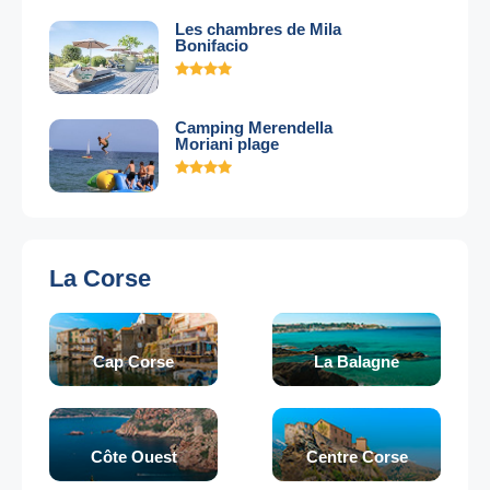
Les chambres de Mila
Bonifacio
Camping Merendella
Moriani plage
La Corse
Cap Corse
La Balagne
Côte Ouest
Centre Corse