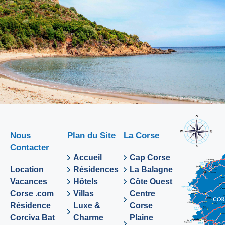
Nous
Plan du Site
La Corse
Contacter
Accueil
Cap Corse
Location
Résidences
La Balagne
Vacances
Hôtels
Côte Ouest
Corse .com
Villas
Centre
Résidence
Luxe &
Corse
Corciva Bat
Charme
Plaine