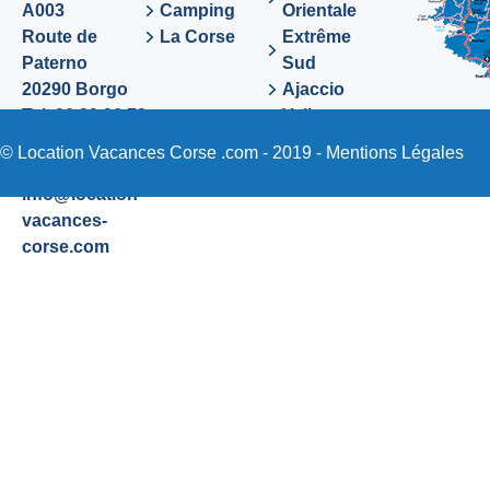
A003
Camping
Orientale
Route de
La Corse
Extrême
Paterno
Sud
20290 Borgo
Ajaccio
Tel. 06 89 36 72
Valinco
48
Sartene
© Location Vacances Corse .com - 2019 -
Mentions Légales
Email:
info@location-
vacances-
corse.com