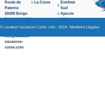
Route de
La Corse
Extrême
Paterno
Sud
20290 Borgo
Ajaccio
Tel. 06 89 36 72
Valinco
48
Sartene
© Location Vacances Corse .com - 2019 -
Mentions Légales
Email:
info@location-
vacances-
corse.com