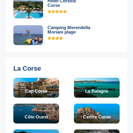
Hotel Corsica
Corse
Camping Merendella
Moriani plage
La Corse
Cap Corse
La Balagne
Côte Ouest
Centre Corse