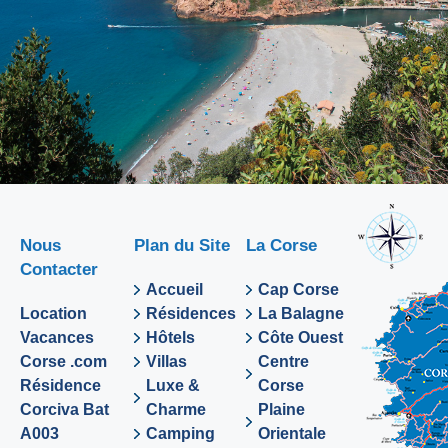
Nous
Plan du Site
La Corse
Contacter
Accueil
Cap Corse
Location
Résidences
La Balagne
Vacances
Hôtels
Côte Ouest
Corse .com
Villas
Centre
Résidence
Luxe &
Corse
Corciva Bat
Charme
Plaine
A003
Camping
Orientale