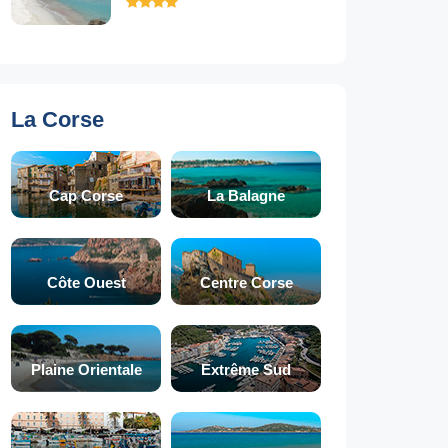
La Corse
Cap Corse
La Balagne
Côte Ouest
Centre Corse
Plaine Orientale
Extrême Sud