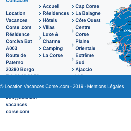
Contacter
Accueil
Cap Corse
Location
Résidences
La Balagne
Vacances
Hôtels
Côte Ouest
Corse .com
Villas
Centre
Résidence
Luxe &
Corse
Corciva Bat
Charme
Plaine
A003
Camping
Orientale
Route de
La Corse
Extrême
Paterno
Sud
20290 Borgo
Ajaccio
Tel. 06 89 36 72
Valinco
48
Sartene
© Location Vacances Corse .com - 2019 -
Mentions Légales
Email:
info@location-
vacances-
corse.com