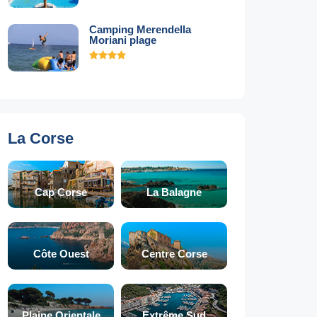
Camping Merendella
Moriani plage
La Corse
Cap Corse
La Balagne
Côte Ouest
Centre Corse
Plaine Orientale
Extrême Sud