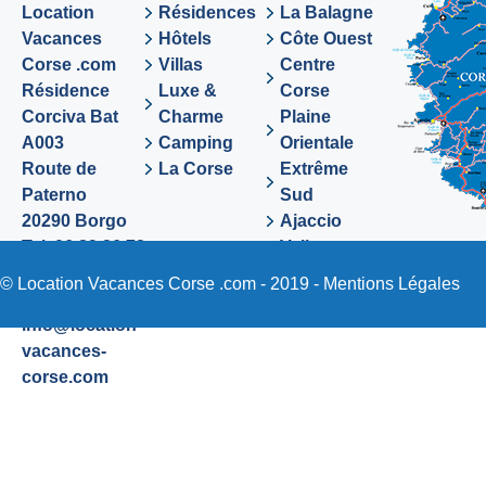
Location
Résidences
La Balagne
Vacances
Hôtels
Côte Ouest
Corse .com
Villas
Centre
Résidence
Luxe &
Corse
Corciva Bat
Charme
Plaine
A003
Camping
Orientale
Route de
La Corse
Extrême
Paterno
Sud
20290 Borgo
Ajaccio
Tel. 06 89 36 72
Valinco
48
Sartene
© Location Vacances Corse .com - 2019 -
Mentions Légales
Email:
info@location-
vacances-
corse.com