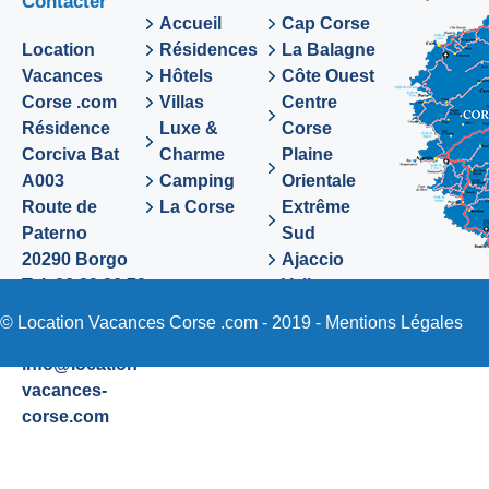
Contacter
Accueil
Cap Corse
Location
Résidences
La Balagne
Vacances
Hôtels
Côte Ouest
Corse .com
Villas
Centre
Résidence
Luxe &
Corse
Corciva Bat
Charme
Plaine
A003
Camping
Orientale
Route de
La Corse
Extrême
Paterno
Sud
20290 Borgo
Ajaccio
Tel. 06 89 36 72
Valinco
48
Sartene
© Location Vacances Corse .com - 2019 -
Mentions Légales
Email:
info@location-
vacances-
corse.com