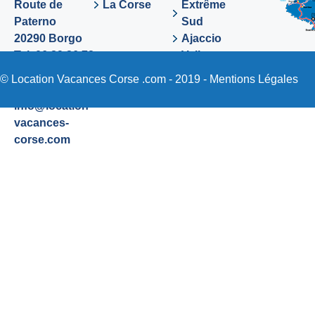
Route de
La Corse
Extrême
Paterno
Sud
20290 Borgo
Ajaccio
Tel. 06 89 36 72
Valinco
48
Sartene
© Location Vacances Corse .com - 2019 -
Mentions Légales
Email:
info@location-
vacances-
corse.com