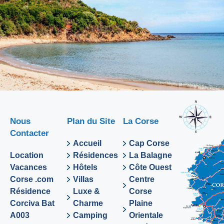
Nous
Plan du Site
La Corse
Contacter
Accueil
Cap Corse
Location
Résidences
La Balagne
Vacances
Hôtels
Côte Ouest
Corse .com
Villas
Centre
Résidence
Luxe &
Corse
Corciva Bat
Charme
Plaine
A003
Camping
Orientale