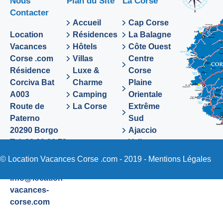
Nous
Plan du Site
La Corse
Contacter
Accueil
Cap Corse
Location
Résidences
La Balagne
Vacances
Hôtels
Côte Ouest
Corse .com
Villas
Centre
Résidence
Luxe &
Corse
Corciva Bat
Charme
Plaine
A003
Camping
Orientale
Route de
La Corse
Extrême
Paterno
Sud
20290 Borgo
Ajaccio
Tel. 06 89 36 72
Valinco
48
Sartene
© Location Vacances Corse .com - 2019 -
Mentions Légales
Email:
info@location-
vacances-
corse.com