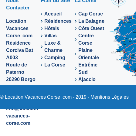
Nous
Plan du Site
La Corse
Contacter
Accueil
Cap Corse
Location
Résidences
La Balagne
Vacances
Hôtels
Côte Ouest
Corse .com
Villas
Centre
Résidence
Luxe &
Corse
Corciva Bat
Charme
Plaine
A003
Camping
Orientale
Route de
La Corse
Extrême
Paterno
Sud
20290 Borgo
Ajaccio
Tel. 06 89 36 72
Valinco
48
Sartene
© Location Vacances Corse .com - 2019 -
Mentions Légales
Email:
info@location-
vacances-
corse.com